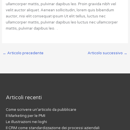
ullamcorper mattis, pulvinar dapibus leo. Proin gravida nibh vel
velit auctor aliquet. Aenean sollicitudin, lorem quis bibendum
auctor, nisi elit consequat ipsum Ut elit tellus, luctus nec
ullamcorper mattis, pulvinar dapibus leo luctus nec ullamcorper
mattis, pulvinar dapibus leo. .
←
Articolo precedente
Articolo successivo
→
Articoli recenti
Come scrivere un’articolo da pubblicare
Il Marketing per le PMI
Le illustrazioni nei loghi
Il CRM come standardizzazione dei processi aziendali